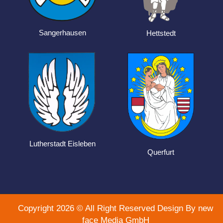
Sangerhausen
Hettstedt
Lutherstadt Eisleben
Querfurt
Copyright 2026 © All Right Reserved Design By new
face Media GmbH